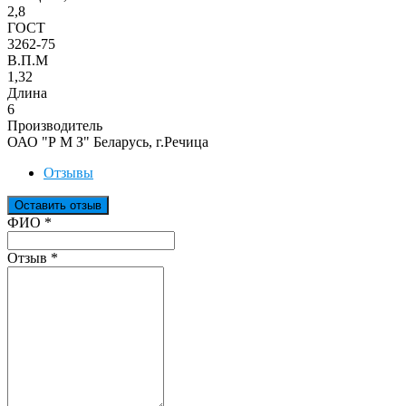
2,8
ГОСТ
3262-75
В.П.М
1,32
Длина
6
Производитель
ОАО "Р М З" Беларусь, г.Речица
Отзывы
Оставить отзыв
Ваш отзыв был отправлен!
ФИО
*
Отзыв
*