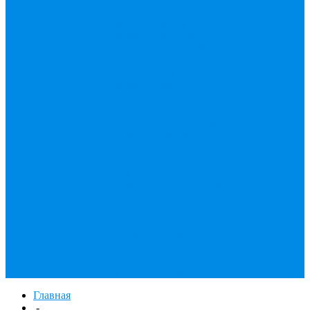
Трубы бесшовные
горячедеформированные
Трубы бесшовные
оцинкованные
Трубы
бесшовные
холоднодеформированные
Трубы в изоляции
Трубы стальные в ППМИ
изоляции
Трубы стальные
в ппу изоляции
Трубы
стальные с внутренним
антикоррозионным
цементно-песчаным
покрытием
Трубы
стальные с двухслойным
полиэтиленовым
покрытием
Трубы
стальные с трехслойным
полиэтиленовым
покрытием
Трубопроводная арматура
Трубы для забора
Главная
-