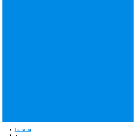
Трубы бесшовные
горячедеформированные
Трубы бесшовные
оцинкованные
Трубы
бесшовные
холоднодеформированные
Трубы в изоляции
Трубы стальные в ППМИ
изоляции
Трубы стальные
в ппу изоляции
Трубы
стальные с внутренним
антикоррозионным
цементно-песчаным
покрытием
Трубы
стальные с двухслойным
полиэтиленовым
покрытием
Трубы
стальные с трехслойным
полиэтиленовым
покрытием
Трубопроводная арматура
Трубы для забора
Главная
-