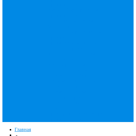
Трубы бесшовные
горячедеформированные
Трубы бесшовные
оцинкованные
Трубы
бесшовные
холоднодеформированные
Трубы в изоляции
Трубы стальные в ППМИ
изоляции
Трубы стальные
в ппу изоляции
Трубы
стальные с внутренним
антикоррозионным
цементно-песчаным
покрытием
Трубы
стальные с двухслойным
полиэтиленовым
покрытием
Трубы
стальные с трехслойным
полиэтиленовым
покрытием
Трубопроводная арматура
Трубы для забора
Главная
-