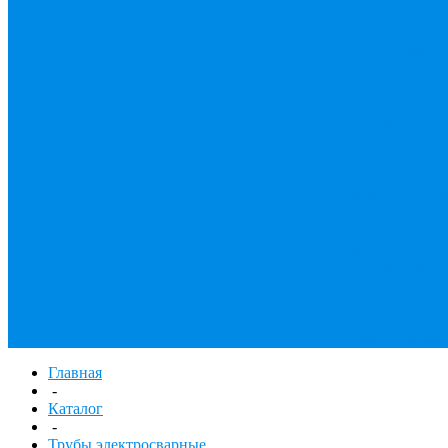
оцинкованные
Т
бесшовные
холоднодеформ
Трубы в изоляц
Трубы стальны
изоляции
Трубы
в ппу изоляции
стальные с внут
антикоррозион
цементно-песча
покрытием
Тру
стальные с дву
полиэтиленовы
покрытием
Тру
стальные с трех
полиэтиленовы
покрытием
Трубопроводная
Трубы для забор
Главная
-
Каталог
-
Трубы электросварные