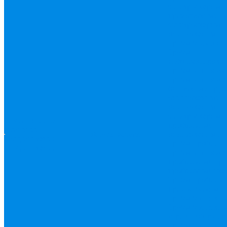
электросварные
прямошовные
Т
электросварные
оцинкованные
Трубы большого
Трубы
нефтегазопрово
Трубы оцинкова
Трубы оцинкова
бесшовные
Тру
оцинкованные 
оцинкованные
электросварные
О компании
О
профильные
компании
Услуги
Услуги
оцинкованные
Документация
Трубы профиль
Документация
Трубы оцинкова
профильные
Тр
профильные ква
Трубы профиль
прямоугольные
Трубы бесшовн
Трубы бесшовн
горячедеформир
Трубы бесшовн