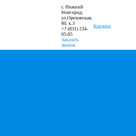
г. Нижний
Новгород,
ул.Ореховская,
80, к.3
Корзина
+7 (831) 234-
05-05
Заказать
звонок
укция
проводные
варные
 диаметра
нные
ные
Трубы
ы в
проводная
для забора
проводные
бы ВГП
варные
шовные