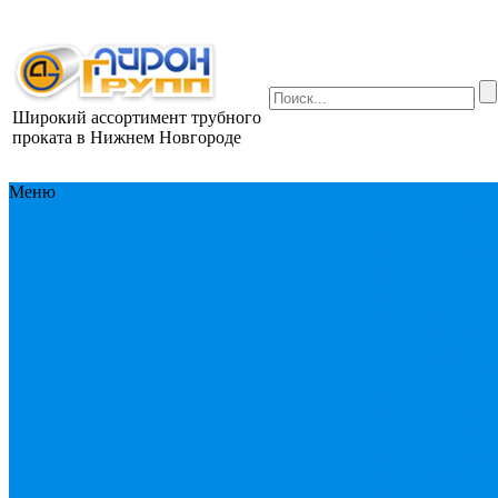
Широкий ассортимент трубного
проката в Нижнем Новгороде
Меню
Продукция
Прод
Трубы водогазо
Трубы электрос
Трубы большого
Трубы оцинкова
Трубы профиль
бесшовные
Труб
изоляции
Трубо
арматура
Трубы 
Трубы водогазо
Трубы ВГП
Тру
оцинкованные
Трубы электрос
Трубы спирале
Трубы стальные