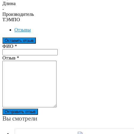
Длина
-
Производитель
ТЭМПО
Отзывы
Оставить отзыв
Ваш отзыв был отправлен!
ФИО
*
Отзыв
*
Отправить отзыв
Вы смотрели