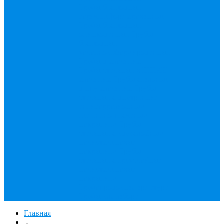
Трубы бесшовные
горячедеформированные
Трубы бесшовные
оцинкованные
Трубы
бесшовные
холоднодеформированные
Трубы в изоляции
Трубы стальные в ППМИ
изоляции
Трубы стальные
в ппу изоляции
Трубы
стальные с внутренним
антикоррозионным
цементно-песчаным
покрытием
Трубы
стальные с двухслойным
полиэтиленовым
покрытием
Трубы
стальные с трехслойным
полиэтиленовым
покрытием
Трубопроводная арматура
Трубы для забора
Главная
-