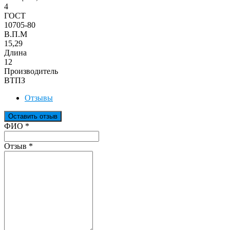
4
ГОСТ
10705-80
В.П.М
15,29
Длина
12
Производитель
ВТПЗ
Отзывы
Оставить отзыв
Ваш отзыв был отправлен!
ФИО
*
Отзыв
*