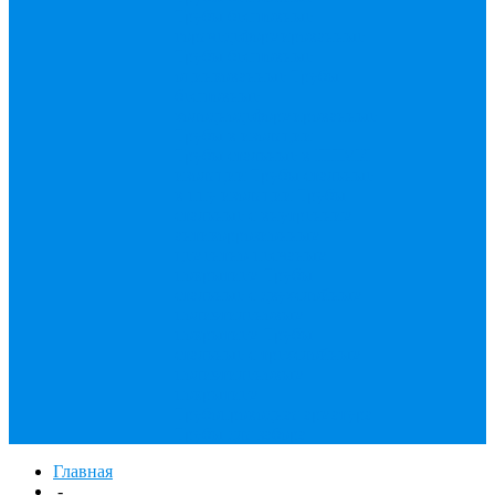
Трубы бесшовные
горячедеформированные
Трубы бесшовные
оцинкованные
Трубы
бесшовные
холоднодеформированные
Трубы в изоляции
Трубы стальные в ППМИ
изоляции
Трубы стальные
в ппу изоляции
Трубы
стальные с внутренним
антикоррозионным
цементно-песчаным
покрытием
Трубы
стальные с двухслойным
полиэтиленовым
покрытием
Трубы
стальные с трехслойным
полиэтиленовым
покрытием
Трубопроводная арматура
Трубы для забора
Главная
-