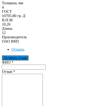
Толщина, мм
4
ГОСТ
10705-80 гр. Д
В.П.М
10,26
Длина
12
Производитель
ОАО ВМЗ
Отзывы
Оставить отзыв
Ваш отзыв был отправлен!
ФИО
*
Отзыв
*