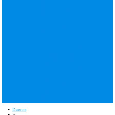
Трубы бесшовные
горячедеформированные
Трубы бесшовные
оцинкованные
Трубы
бесшовные
холоднодеформированные
Трубы в изоляции
Трубы стальные в ППМИ
изоляции
Трубы стальные
в ппу изоляции
Трубы
стальные с внутренним
антикоррозионным
цементно-песчаным
покрытием
Трубы
стальные с двухслойным
полиэтиленовым
покрытием
Трубы
стальные с трехслойным
полиэтиленовым
покрытием
Трубопроводная арматура
Трубы для забора
Главная
-