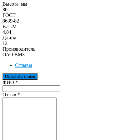
Высота, мм
80
ГОСТ
8639-82
В.П.М
4,84
Длина
12
Производитель
ОАО ВМЗ
Отзывы
Оставить отзыв
Ваш отзыв был отправлен!
ФИО
*
Отзыв
*