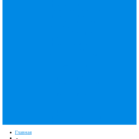
Трубы бесшовные
горячедеформированные
Трубы бесшовные
оцинкованные
Трубы
бесшовные
холоднодеформированные
Трубы в изоляции
Трубы стальные в ППМИ
изоляции
Трубы стальные
в ппу изоляции
Трубы
стальные с внутренним
антикоррозионным
цементно-песчаным
покрытием
Трубы
стальные с двухслойным
полиэтиленовым
покрытием
Трубы
стальные с трехслойным
полиэтиленовым
покрытием
Трубопроводная арматура
Трубы для забора
Главная
-