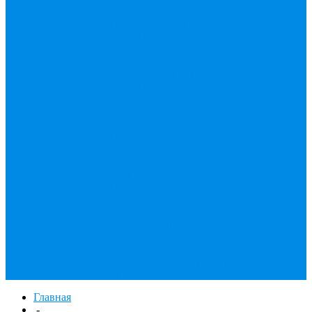
Трубы бесшовные
горячедеформированные
Трубы бесшовные
оцинкованные
Трубы
бесшовные
холоднодеформированные
Трубы в изоляции
Трубы стальные в ППМИ
изоляции
Трубы стальные
в ппу изоляции
Трубы
стальные с внутренним
антикоррозионным
цементно-песчаным
покрытием
Трубы
стальные с двухслойным
полиэтиленовым
покрытием
Трубы
стальные с трехслойным
полиэтиленовым
покрытием
Трубопроводная арматура
Трубы для забора
Главная
-