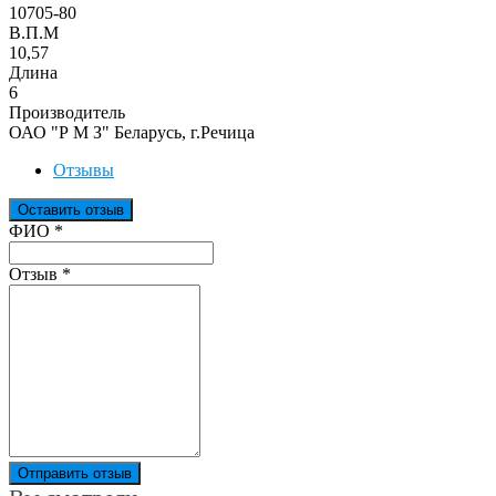
10705-80
В.П.М
10,57
Длина
6
Производитель
ОАО "Р М З" Беларусь, г.Речица
Отзывы
Оставить отзыв
Ваш отзыв был отправлен!
ФИО
*
Отзыв
*
Отправить отзыв