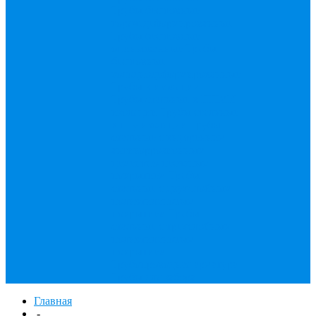
Трубы бесшовные
горячедеформированные
Трубы бесшовные
оцинкованные
Трубы
бесшовные
холоднодеформированные
Трубы в изоляции
Трубы стальные в ППМИ
изоляции
Трубы стальные
в ппу изоляции
Трубы
стальные с внутренним
антикоррозионным
цементно-песчаным
покрытием
Трубы
стальные с двухслойным
полиэтиленовым
покрытием
Трубы
стальные с трехслойным
полиэтиленовым
покрытием
Трубопроводная арматура
Трубы для забора
Главная
-