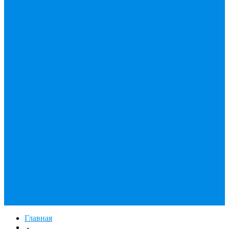
Трубы бесшовные
горячедеформированные
Трубы бесшовные
оцинкованные
Трубы
бесшовные
холоднодеформированные
Трубы в изоляции
Трубы стальные в ППМИ
изоляции
Трубы стальные
в ппу изоляции
Трубы
стальные с внутренним
антикоррозионным
цементно-песчаным
покрытием
Трубы
стальные с двухслойным
полиэтиленовым
покрытием
Трубы
стальные с трехслойным
полиэтиленовым
покрытием
Трубопроводная арматура
Трубы для забора
Главная
-